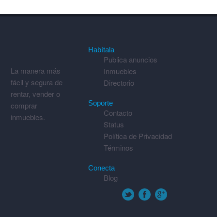
Habítala
Publica anuncios
La manera más
Inmuebles
fácil y segura de
Directorio
rentar, vender o
Soporte
comprar
Contacto
inmuebles.
Status
Política de Privacidad
Términos
Conecta
Blog