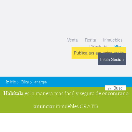
Venta
Renta
Inmuebles
Directorio
Blog
Publica tus anuncios gratis
Inicia Sesión
>
>
energia
Inicio
Blog
Bu
Habítala
encontrar
es la manera más fácil y segura de
o
anunciar
inmuebles GRATIS
Navegador de imágenes