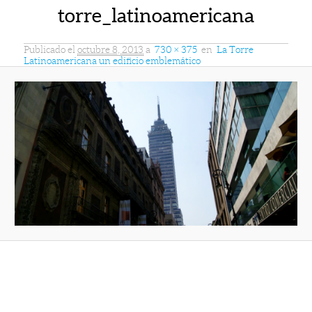
torre_latinoamericana
Publicado el
octubre 8, 2013
a
730 × 375
en
La Torre
Latinoamericana un edificio emblemático