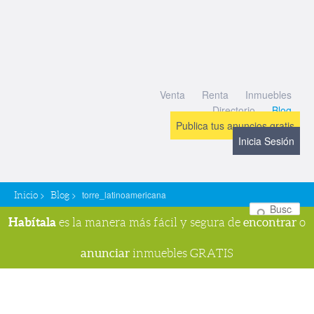
Venta
Renta
Inmuebles
Directorio
Blog
Publica tus anuncios gratis
Inicia Sesión
>
>
torre_latinoamericana
Inicio
Blog
Bu
Habítala
encontrar
es la manera más fácil y segura de
o
anunciar
inmuebles GRATIS
Navegador de imágenes