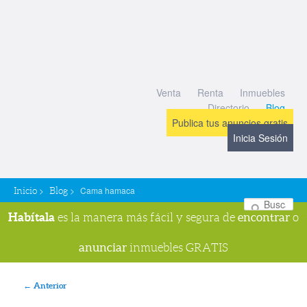
Venta
Renta
Inmuebles
Directorio
Blog
Publica tus anuncios gratis
Inicia Sesión
>
>
Cama hamaca
Inicio
Blog
Bu
Habítala
encontrar
es la manera más fácil y segura de
o
anunciar
inmuebles GRATIS
Navegador de imágenes
← Anterior