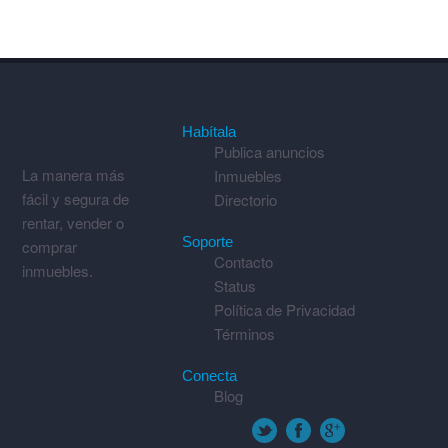
Habítala
Publica anuncios
La manera más
Inmuebles
fácil y segura de
Directorio
rentar, vender o
Soporte
comprar
Contacto
inmuebles.
Status
Política de Privacidad
Términos
Conecta
Blog