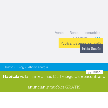
Venta
Renta
Inmuebles
Directorio
Blog
Publica tus anuncios gratis
Inicia Sesión
>
>
Ahorro energía
Inicio
Blog
Bu
Habítala
encontrar
es la manera más fácil y segura de
o
anunciar
inmuebles GRATIS
Navegador de imágenes