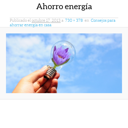
Ahorro energía
Publicado el
octubre 17, 2013
a
730 × 378
en
Consejos para
ahorrar energía en casa