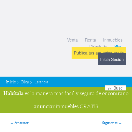
Venta
Renta
Inmuebles
Directorio
Blog
Publica tus anuncios gratis
Inicia Sesión
>
>
Estancia
Inicio
Blog
Bu
Habítala
encontrar
es la manera más fácil y segura de
o
anunciar
inmuebles GRATIS
Navegador de imágenes
← Anterior
Siguiente →