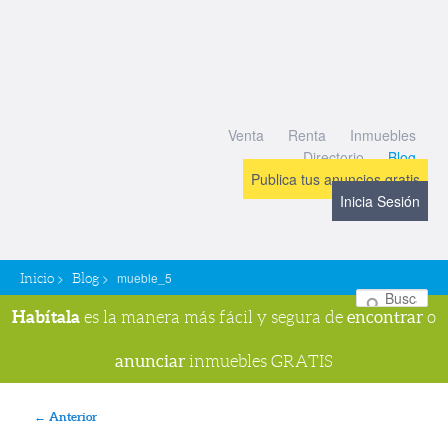
Venta
Renta
Inmuebles
Directorio
Blog
Publica tus anuncios gratis
Inicia Sesión
>
>
mueble_5
Inicio
Blog
Bu
Habítala
encontrar
es la manera más fácil y segura de
o
anunciar
inmuebles GRATIS
Navegador de imágenes
← Anterior