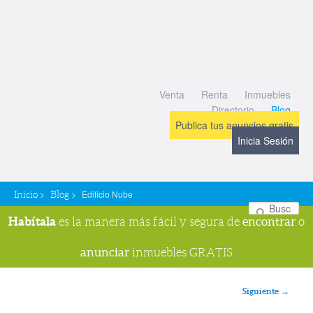
Venta
Renta
Inmuebles
Directorio
Blog
Publica tus anuncios gratis
Inicia Sesión
>
>
Edificio Nube
Inicio
Blog
Bu
Habítala
encontrar
es la manera más fácil y segura de
o
anunciar
inmuebles GRATIS
Navegador de imágenes
Siguiente →