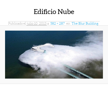
Edificio Nube
Publicado el
julio 10, 2013
a
582 × 287
en
The Blur Building