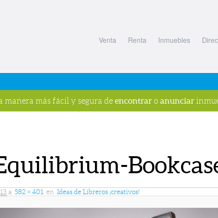
Venta
Renta
Inmuebles
Direc
encontrar
anunciar
la manera más fácil y segura de
o
inmue
Equilibrium-Bookcas
013
a
582 × 401
en
Ideas de Libreros ¡creativos!