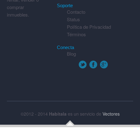
Soporte
comprar
Contacto
inmuebles.
Status
Política de Privacidad
Términos
Conecta
Blog
©2012 - 2014
Habítala
es un servicio de
Vectores