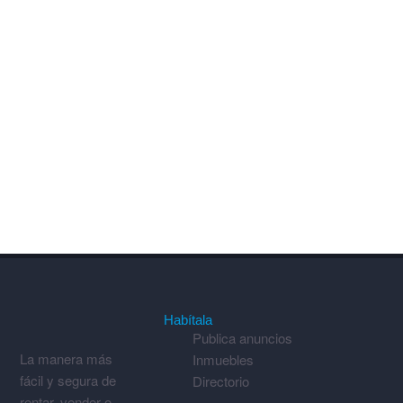
Habítala
Publica anuncios
La manera más
Inmuebles
fácil y segura de
Directorio
rentar, vender o