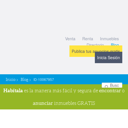
Venta
Renta
Inmuebles
Directorio
Blog
Publica tus anuncios gratis
Inicia Sesión
>
>
ID-10067957
Inicio
Blog
Bu
Habítala
encontrar
es la manera más fácil y segura de
o
anunciar
inmuebles GRATIS
Navegador de imágenes