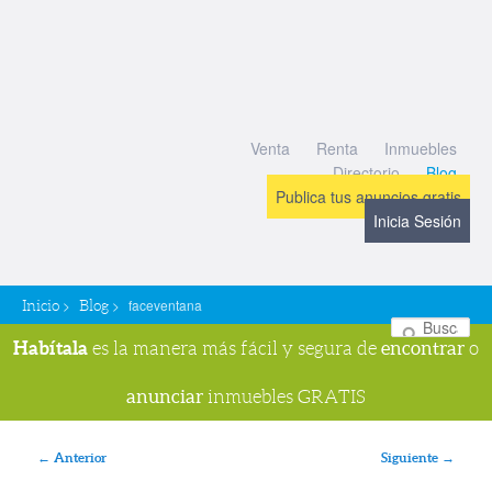
Venta
Renta
Inmuebles
Directorio
Blog
Publica tus anuncios gratis
Inicia Sesión
>
>
faceventana
Inicio
Blog
Bu
Habítala
encontrar
es la manera más fácil y segura de
o
anunciar
inmuebles GRATIS
Navegador de imágenes
← Anterior
Siguiente →