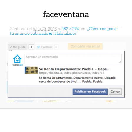
faceventana
Publicado el
julio 25, 2013
a
582 × 294
en
¿Cómo compartir
tu anuncio publicado en Habítalapp?