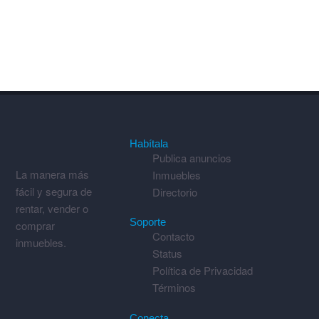
Habítala
Publica anuncios
La manera más
Inmuebles
fácil y segura de
Directorio
rentar, vender o
Soporte
comprar
Contacto
inmuebles.
Status
Política de Privacidad
Términos
Conecta