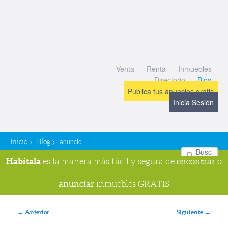
Venta
Renta
Inmuebles
Directorio
Blog
Publica tus anuncios gratis
Inicia Sesión
>
>
anuncio
Inicio
Blog
Bu
Habítala
encontrar
es la manera más fácil y segura de
o
anunciar
inmuebles GRATIS
Navegador de imágenes
← Anterior
Siguiente →