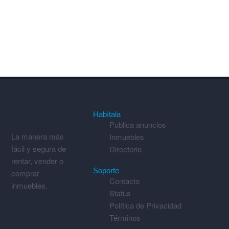
Habítala
Publica anuncios
La manera más
Inmuebles
fácil y segura de
Directorio
rentar, vender o
Soporte
comprar
Contacto
inmuebles.
Status
Política de Privacidad
Términos