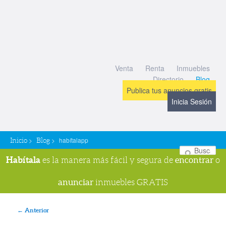
Venta
Renta
Inmuebles
Directorio
Blog
Publica tus anuncios gratis
Inicia Sesión
>
>
habítalapp
Inicio
Blog
Bu
Habítala
encontrar
es la manera más fácil y segura de
o
anunciar
inmuebles GRATIS
Navegador de imágenes
← Anterior