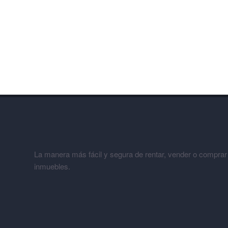
La manera más fácil y segura de rentar, vender o comprar
inmuebles.