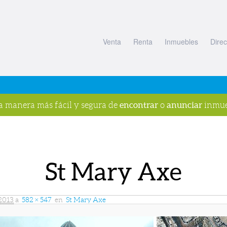
Venta
Renta
Inmuebles
Direc
encontrar
anunciar
la manera más fácil y segura de
o
inmue
St Mary Axe
 2013
a
582 × 547
en
St Mary Axe