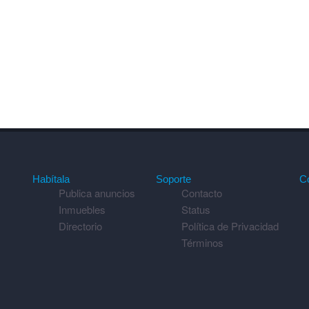
Habítala
Soporte
C
Publica anuncios
Contacto
Inmuebles
Status
Directorio
Política de Privacidad
Términos