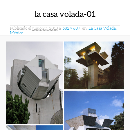
la casa volada-01
Publicado el
junio 20, 2013
a
582 × 607
en
La Casa Volada,
México