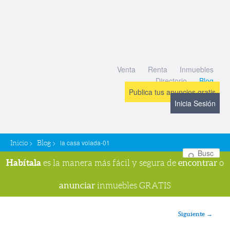
Venta
Renta
Inmuebles
Directorio
Blog
Publica tus anuncios gratis
Inicia Sesión
>
>
la casa volada-01
Inicio
Blog
Bu
Habítala
encontrar
es la manera más fácil y segura de
o
anunciar
inmuebles GRATIS
Navegador de imágenes
Siguiente →