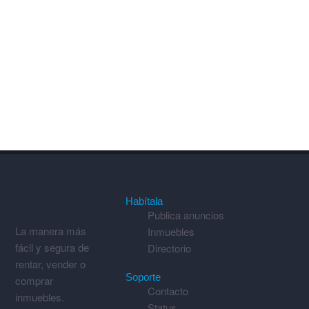
Habítala
Publica anuncios
La manera más
Inmuebles
fácil y segura de
Directorio
rentar, vender o
Soporte
comprar
Contacto
inmuebles.
Status