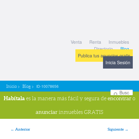
Venta
Renta
Inmuebles
Directorio
Blog
Publica tus anuncios gratis
Inicia Sesión
>
>
ID-10078656
Inicio
Blog
Bu
Habítala
encontrar
es la manera más fácil y segura de
o
anunciar
inmuebles GRATIS
Navegador de imágenes
← Anterior
Siguiente →