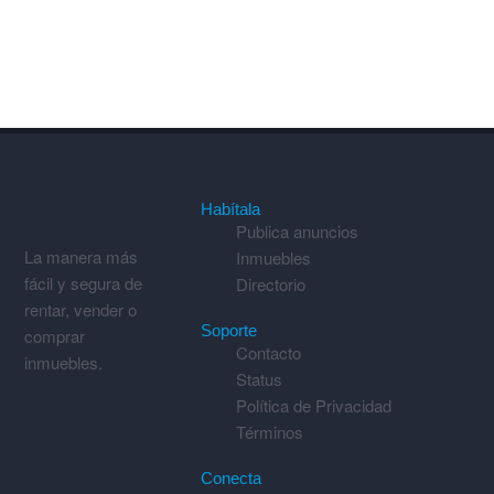
Habítala
Publica anuncios
La manera más
Inmuebles
fácil y segura de
Directorio
rentar, vender o
Soporte
comprar
Contacto
inmuebles.
Status
Política de Privacidad
Términos
Conecta