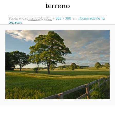
terreno
Publicado el
mayo 24, 2013
a
582 × 388
en
¿Cómo activar tu
terreno?