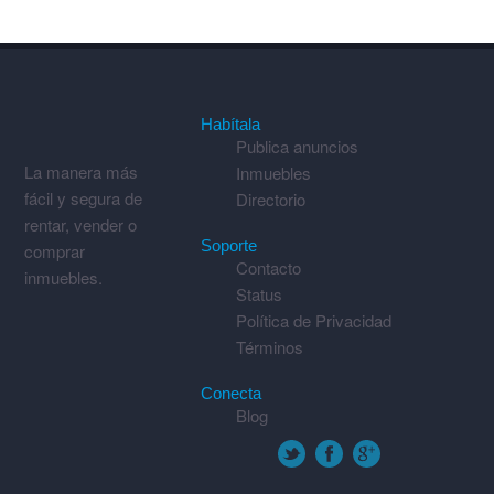
Habítala
Publica anuncios
La manera más
Inmuebles
fácil y segura de
Directorio
rentar, vender o
Soporte
comprar
Contacto
inmuebles.
Status
Política de Privacidad
Términos
Conecta
Blog