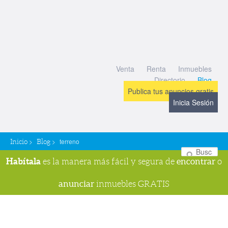
Venta
Renta
Inmuebles
Directorio
Blog
Publica tus anuncios gratis
Inicia Sesión
>
>
terreno
Inicio
Blog
Bu
Habítala
encontrar
es la manera más fácil y segura de
o
anunciar
inmuebles GRATIS
Navegador de imágenes