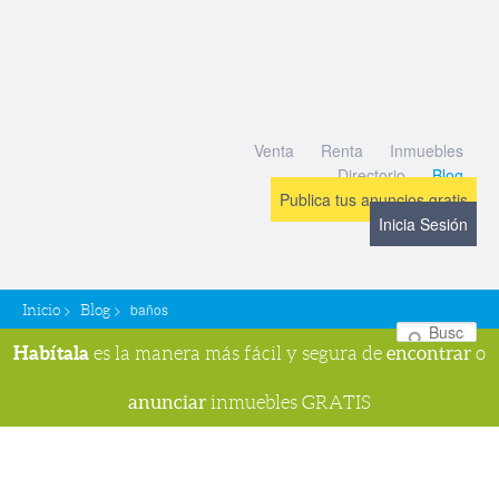
Venta
Renta
Inmuebles
Directorio
Blog
Publica tus anuncios gratis
Inicia Sesión
>
>
baños
Inicio
Blog
Bu
Habítala
encontrar
es la manera más fácil y segura de
o
anunciar
inmuebles GRATIS
Navegador de imágenes