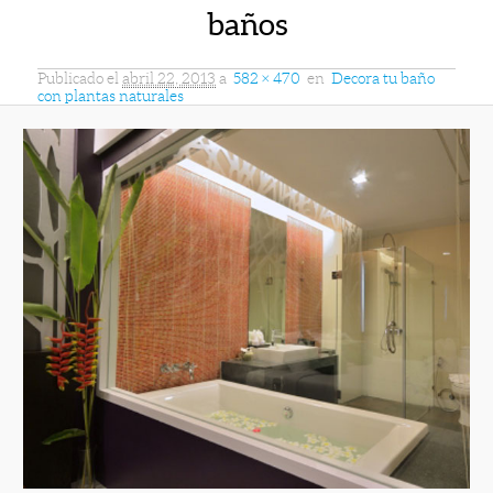
baños
Publicado el
abril 22, 2013
a
582 × 470
en
Decora tu baño
con plantas naturales