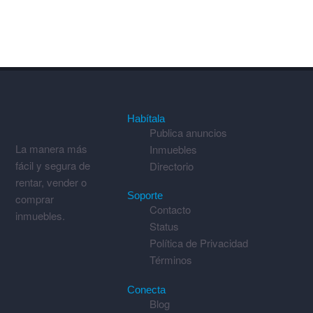
Habítala
Publica anuncios
La manera más
Inmuebles
fácil y segura de
Directorio
rentar, vender o
Soporte
comprar
Contacto
inmuebles.
Status
Política de Privacidad
Términos
Conecta
Blog