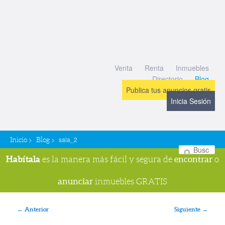
Venta
Renta
Inmuebles
Directorio
Blog
Publica tus anuncios gratis
Inicia Sesión
>
>
sala_2
Inicio
Blog
Bu
Habítala
encontrar
es la manera más fácil y segura de
o
anunciar
inmuebles GRATIS
Navegador de imágenes
← Anterior
Siguiente →