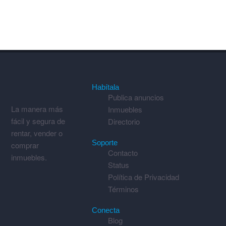
Habítala
Publica anuncios
La manera más
Inmuebles
fácil y segura de
Directorio
rentar, vender o
Soporte
comprar
Contacto
inmuebles.
Status
Política de Privacidad
Términos
Conecta
Blog