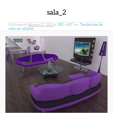
sala_2
Publicado el
febrero 27, 2013
a
583 × 437
en
Tendencias de
color en sillones