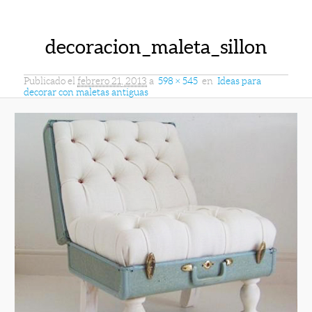
decoracion_maleta_sillon
Publicado el
febrero 21, 2013
a
598 × 545
en
Ideas para
decorar con maletas antiguas