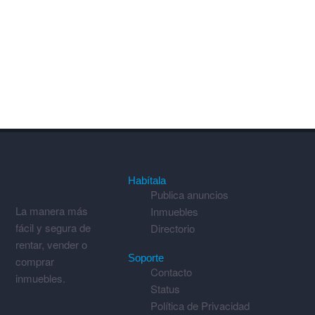
Habítala
Publica anuncios
La manera más
Inmuebles
fácil y segura de
Directorio
rentar, vender o
Soporte
comprar
Contacto
inmuebles.
Status
Política de Privacidad