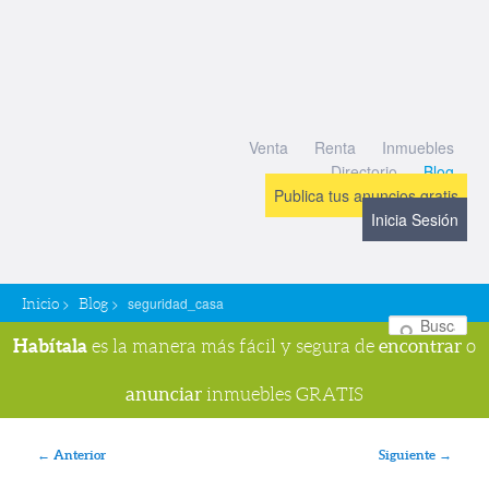
Venta
Renta
Inmuebles
Directorio
Blog
Publica tus anuncios gratis
Inicia Sesión
>
>
seguridad_casa
Inicio
Blog
Bu
Habítala
encontrar
es la manera más fácil y segura de
o
anunciar
inmuebles GRATIS
Navegador de imágenes
← Anterior
Siguiente →