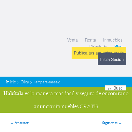
Venta
Renta
Inmuebles
Directorio
Blog
Publica tus anuncios gratis
Inicia Sesión
>
>
lampara-mesa2
Inicio
Blog
Bu
Habítala
encontrar
es la manera más fácil y segura de
o
anunciar
inmuebles GRATIS
Navegador de imágenes
← Anterior
Siguiente →