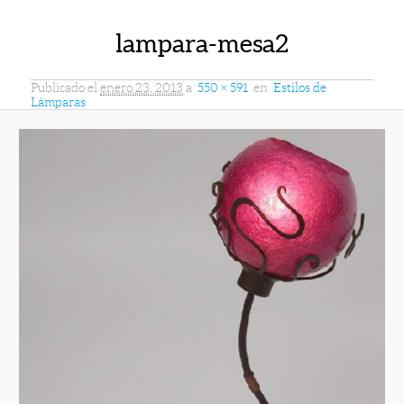
lampara-mesa2
Publicado el
enero 23, 2013
a
550 × 591
en
Estilos de
Lámparas