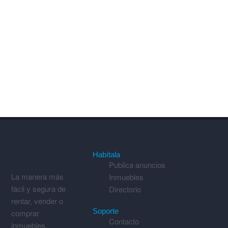
Habítala
Publica anuncios
La manera más
Inmuebles
fácil y segura de
Directorio
rentar, vender o
Soporte
comprar
Contacto
inmuebles.