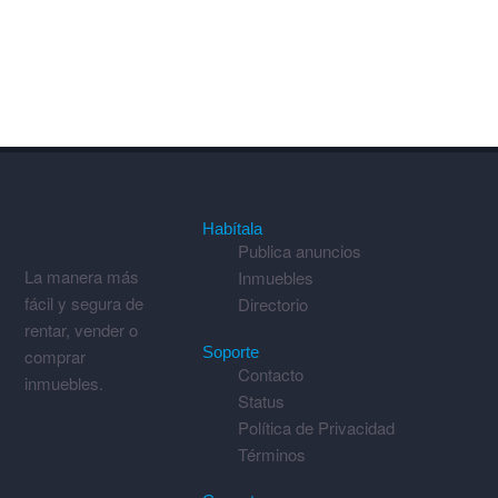
Habítala
Publica anuncios
La manera más
Inmuebles
fácil y segura de
Directorio
rentar, vender o
Soporte
comprar
Contacto
inmuebles.
Status
Política de Privacidad
Términos