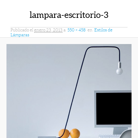
lampara-escritorio-3
Publicado el
enero 23, 2013
a
550 × 458
en
Estilos de
Lámparas