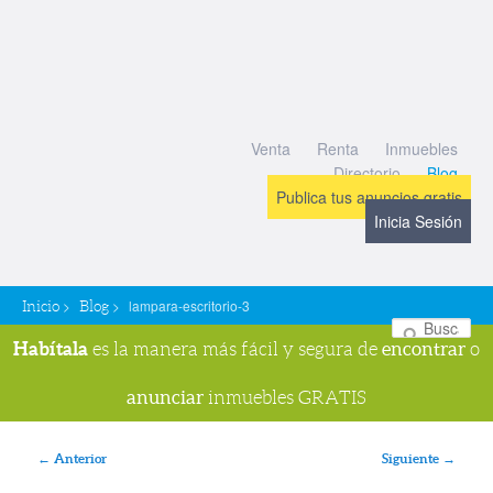
Venta
Renta
Inmuebles
Directorio
Blog
Publica tus anuncios gratis
Inicia Sesión
>
>
lampara-escritorio-3
Inicio
Blog
Bu
Habítala
encontrar
es la manera más fácil y segura de
o
anunciar
inmuebles GRATIS
Navegador de imágenes
← Anterior
Siguiente →