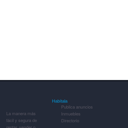
Habítala
Publica anuncios
La manera más
Inmuebles
fácil y segura de
Directorio
rentar, vender o