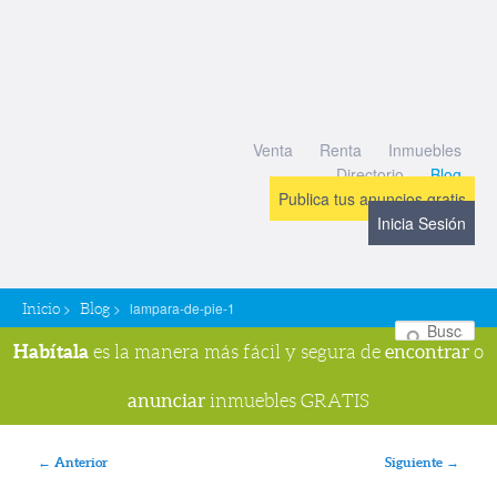
Venta
Renta
Inmuebles
Directorio
Blog
Publica tus anuncios gratis
Inicia Sesión
>
>
lampara-de-pie-1
Inicio
Blog
Bu
Habítala
encontrar
es la manera más fácil y segura de
o
anunciar
inmuebles GRATIS
Navegador de imágenes
← Anterior
Siguiente →