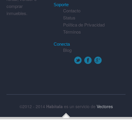
Soporte
comprar
Contacto
inmuebles.
Status
Política de Privacidad
Términos
Conecta
Blog
©2012 - 2014
Habítala
es un servicio de
Vectores