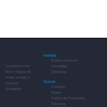
Habítala
Publica anuncios
La manera más
Inmuebles
fácil y segura de
Directorio
rentar, vender o
Soporte
comprar
Contacto
inmuebles.
Status
Política de Privacidad
Términos