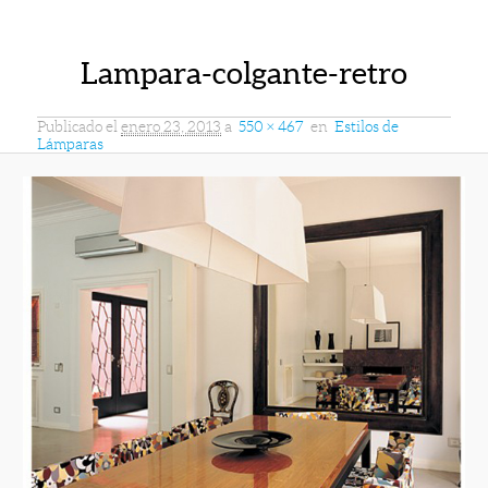
Lampara-colgante-retro
Publicado el
enero 23, 2013
a
550 × 467
en
Estilos de
Lámparas