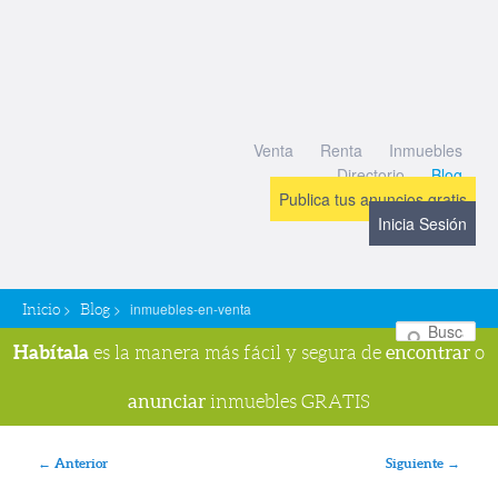
Venta
Renta
Inmuebles
Directorio
Blog
Publica tus anuncios gratis
Inicia Sesión
>
>
inmuebles-en-venta
Inicio
Blog
Bu
Habítala
encontrar
es la manera más fácil y segura de
o
anunciar
inmuebles GRATIS
Navegador de imágenes
← Anterior
Siguiente →