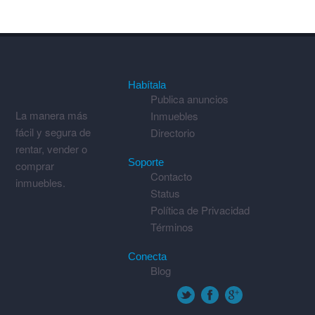
Habítala
Publica anuncios
La manera más
Inmuebles
fácil y segura de
Directorio
rentar, vender o
Soporte
comprar
Contacto
inmuebles.
Status
Política de Privacidad
Términos
Conecta
Blog