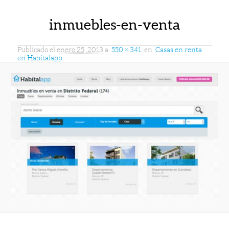
inmuebles-en-venta
Publicado el
enero 25, 2013
a
550 × 341
en
Casas en renta
en Habítalapp