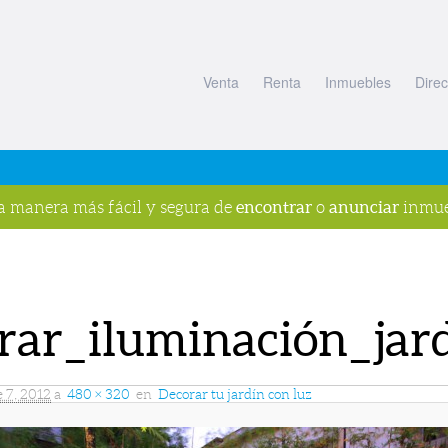
Venta
Renta
Inmuebles
Direc
encontrar
anunciar
la manera más fácil y segura de
o
inmue
rar_iluminación_jar
 7, 2012
a
480 × 320
en
Decorar tu jardín con luz