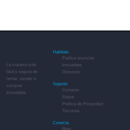
Habítala
Publica anuncios
La manera más
Inmuebles
fácil y segura de
Directorio
rentar, vender o
Soporte
comprar
Contacto
inmuebles.
Status
Política de Privacidad
Términos
Conecta
Blog