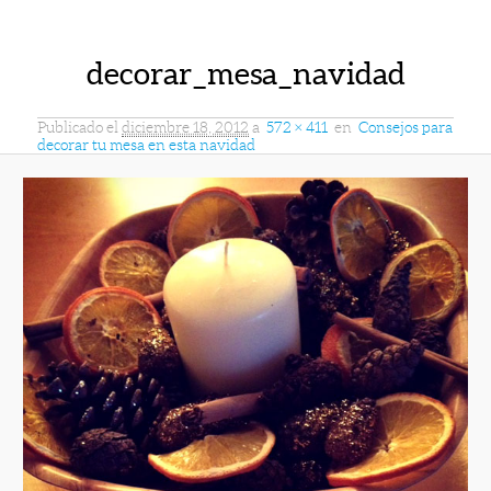
decorar_mesa_navidad
Publicado el
diciembre 18, 2012
a
572 × 411
en
Consejos para
decorar tu mesa en esta navidad