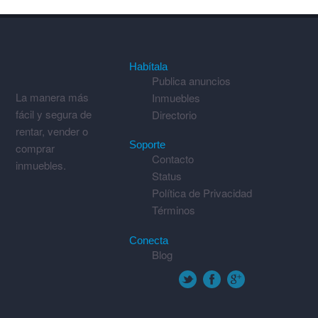
Habítala
Publica anuncios
La manera más
Inmuebles
fácil y segura de
Directorio
rentar, vender o
Soporte
comprar
Contacto
inmuebles.
Status
Política de Privacidad
Términos
Conecta
Blog