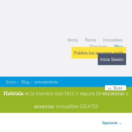
Venta
Renta
Inmuebles
Directorio
Blog
Publica tus anuncios gratis
Inicia Sesión
>
>
arrendamiento
Inicio
Blog
Bu
Habítala
encontrar
es la manera más fácil y segura de
o
anunciar
inmuebles GRATIS
Navegador de imágenes
Siguiente →