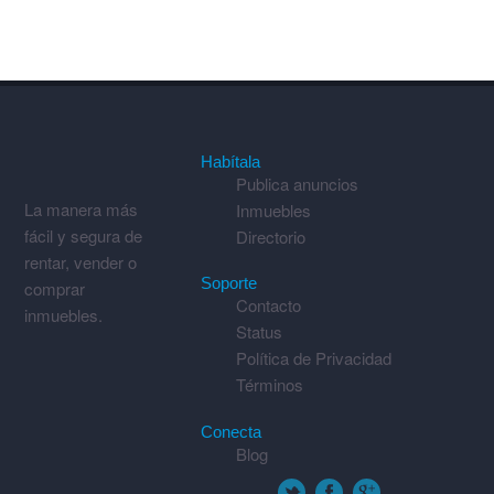
Habítala
Publica anuncios
La manera más
Inmuebles
fácil y segura de
Directorio
rentar, vender o
Soporte
comprar
Contacto
inmuebles.
Status
Política de Privacidad
Términos
Conecta
Blog