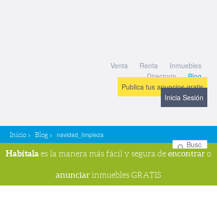
Venta
Renta
Inmuebles
Directorio
Blog
Publica tus anuncios gratis
Inicia Sesión
>
>
navidad_limpieza
Inicio
Blog
Bu
Habítala
encontrar
es la manera más fácil y segura de
o
anunciar
inmuebles GRATIS
Navegador de imágenes