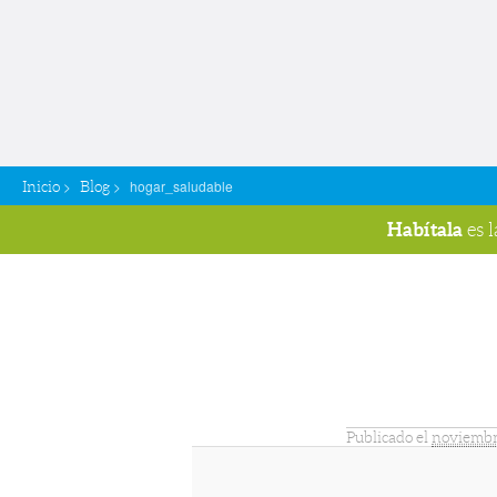
>
>
hogar_saludable
Inicio
Blog
Habítala
es 
Navegador de imágenes
Publicado el
noviembr