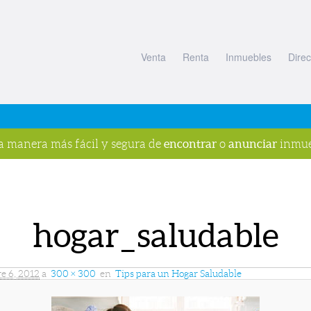
Venta
Renta
Inmuebles
Direc
encontrar
anunciar
la manera más fácil y segura de
o
inmue
hogar_saludable
e 6, 2012
a
300 × 300
en
Tips para un Hogar Saludable