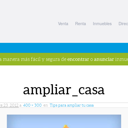
Venta
Renta
Inmuebles
Direc
encontrar
anunciar
la manera más fácil y segura de
o
inmue
ampliar_casa
e 23, 2012
a
400 × 300
en
Tips para ampliar tu casa