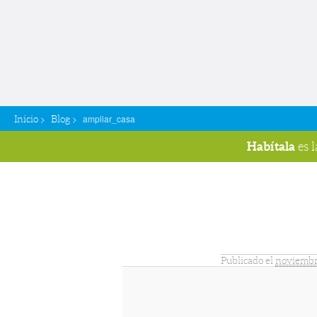
>
>
ampliar_casa
Inicio
Blog
Habítala
es 
Navegador de imágenes
Publicado el
noviembr