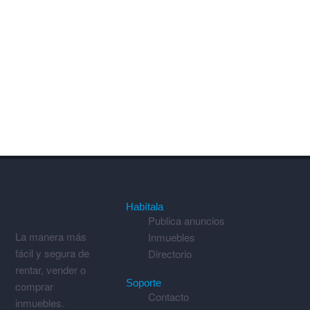
Habítala
Publica anuncios
La manera más
Inmuebles
fácil y segura de
Directorio
rentar, vender o
Soporte
comprar
Contacto
inmuebles.