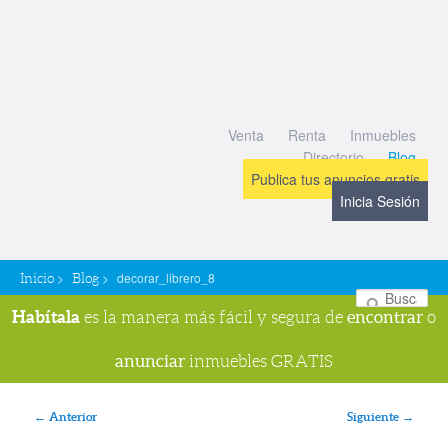
Venta
Renta
Inmuebles
Directorio
Blog
Publica tus anuncios gratis
Inicia Sesión
>
>
decorar_librero_8
Inicio
Blog
Bu
Habítala
encontrar
es la manera más fácil y segura de
o
anunciar
inmuebles GRATIS
Navegador de imágenes
← Anterior
Siguiente →