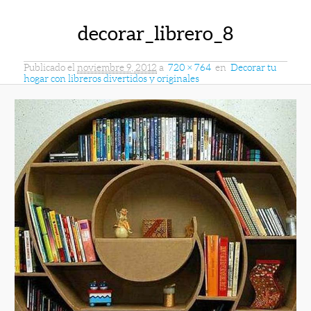
decorar_librero_8
Publicado el
noviembre 9, 2012
a
720 × 764
en
Decorar tu
hogar con libreros divertidos y originales