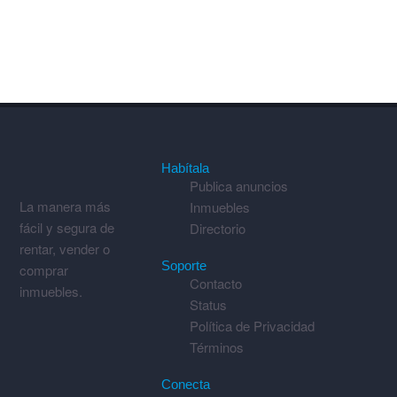
Habítala
Publica anuncios
La manera más
Inmuebles
fácil y segura de
Directorio
rentar, vender o
Soporte
comprar
Contacto
inmuebles.
Status
Política de Privacidad
Términos
Conecta