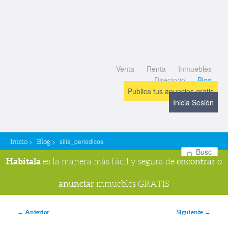
Venta
Renta
Inmuebles
Directorio
Blog
Publica tus anuncios gratis
Inicia Sesión
>
>
silla_periodicos
Inicio
Blog
Bu
Habítala
encontrar
es la manera más fácil y segura de
o
anunciar
inmuebles GRATIS
Navegador de imágenes
← Anterior
Siguiente →