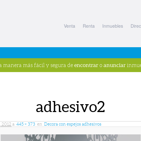
Venta
Renta
Inmuebles
Direc
encontrar
anunciar
la manera más fácil y segura de
o
inmue
adhesivo2
, 2012
a
445 × 373
en
Decora con espejos adhesivos