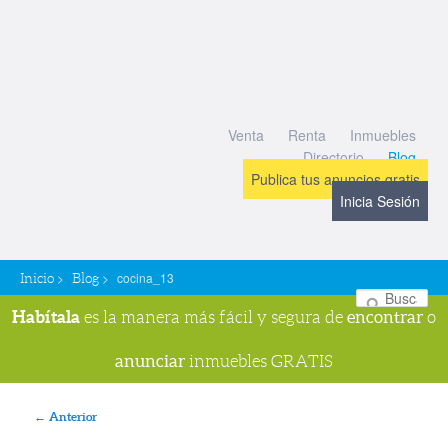
Venta
Renta
Inmuebles
Directorio
Blog
Publica tus anuncios gratis
Inicia Sesión
>
>
cocina_13
Inicio
Blog
Bu
Habítala
encontrar
es la manera más fácil y segura de
o
anunciar
inmuebles GRATIS
Navegador de imágenes
← Anterior