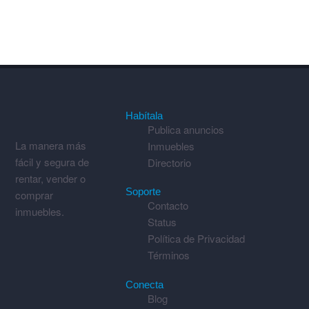
Habítala
Publica anuncios
La manera más
Inmuebles
fácil y segura de
Directorio
rentar, vender o
Soporte
comprar
Contacto
inmuebles.
Status
Política de Privacidad
Términos
Conecta
Blog