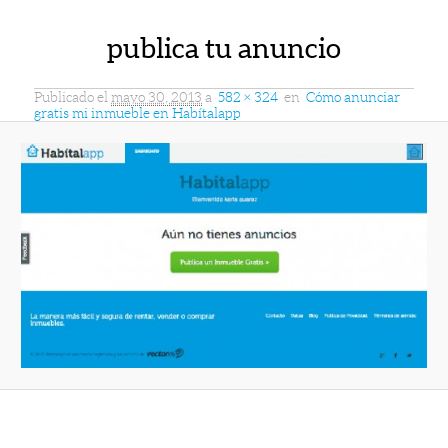
publica tu anuncio
Publicado el
mayo 30, 2013
a
582 × 324
en
Cómo anunciar
gratis mi inmueble en Habítalapp