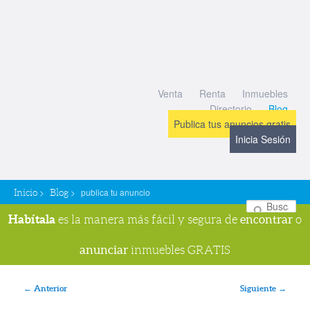
Venta
Renta
Inmuebles
Directorio
Blog
Publica tus anuncios gratis
Inicia Sesión
>
>
publica tu anuncio
Inicio
Blog
Bu
Habítala
encontrar
es la manera más fácil y segura de
o
anunciar
inmuebles GRATIS
Navegador de imágenes
← Anterior
Siguiente →