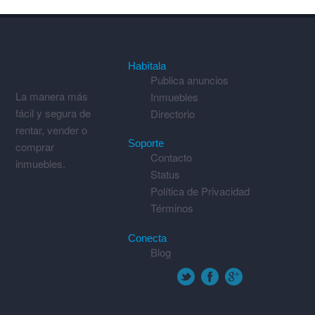
Habítala
Publica anuncios
La manera más
Inmuebles
fácil y segura de
Directorio
rentar, vender o
Soporte
comprar
Contacto
inmuebles.
Status
Política de Privacidad
Términos
Conecta
Blog