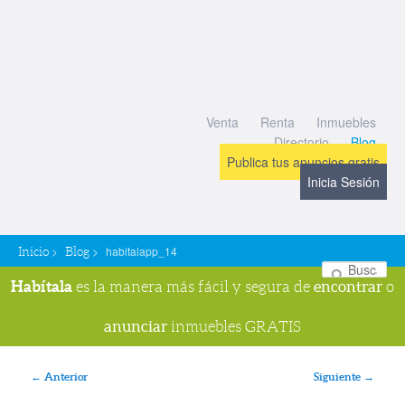
Venta
Renta
Inmuebles
Directorio
Blog
Publica tus anuncios gratis
Inicia Sesión
>
>
habitalapp_14
Inicio
Blog
Bu
Habítala
encontrar
es la manera más fácil y segura de
o
anunciar
inmuebles GRATIS
Navegador de imágenes
← Anterior
Siguiente →