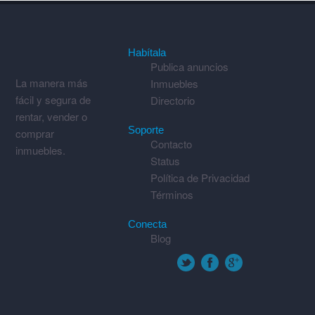
Habítala
Publica anuncios
La manera más
Inmuebles
fácil y segura de
Directorio
rentar, vender o
Soporte
comprar
Contacto
inmuebles.
Status
Política de Privacidad
Términos
Conecta
Blog