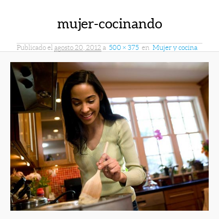
mujer-cocinando
Publicado el
agosto 20, 2012
a
500 × 375
en
Mujer y cocina