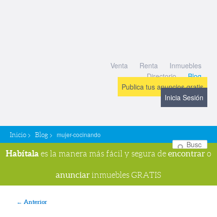
Venta
Renta
Inmuebles
Directorio
Blog
Publica tus anuncios gratis
Inicia Sesión
>
>
mujer-cocinando
Inicio
Blog
Bu
Habítala
encontrar
es la manera más fácil y segura de
o
anunciar
inmuebles GRATIS
Navegador de imágenes
← Anterior