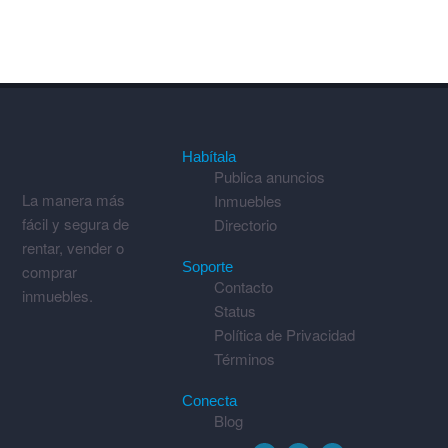
Habítala
Publica anuncios
La manera más
Inmuebles
fácil y segura de
Directorio
rentar, vender o
Soporte
comprar
Contacto
inmuebles.
Status
Política de Privacidad
Términos
Conecta
Blog