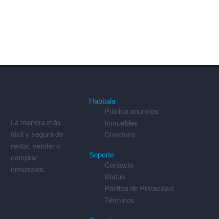
Habítala
Publica anuncios
La manera más
Inmuebles
fácil y segura de
Directorio
rentar, vender o
Soporte
comprar
Contacto
inmuebles.
Status
Política de Privacidad
Términos