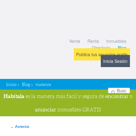
Venta
Renta
Inmuebles
Directorio
Blog
Publica tus anuncios gratis
Inicia Sesión
>
>
mudanza
Inicio
Blog
Bu
Habítala
encontrar
es la manera más fácil y segura de
o
anunciar
inmuebles GRATIS
Navegador de imágenes
← Anterior